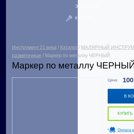
ЭЛЕКТРИКА
КРЕПЕЖ
Инструмент 21 века
/
Каталог
/
МАЛЯРНЫЙ ИНСТРУ
разметочные
/ Маркер по металлу ЧЕРНЫЙ
Маркер по металлу ЧЕРНЫ
10
Цена:
В К
КУПИТЬ 
Оплата и