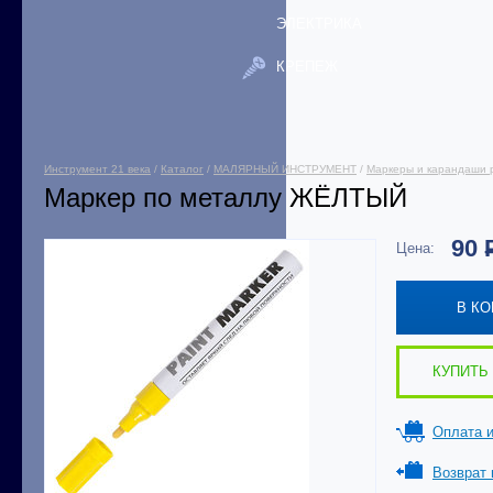
ЭЛЕКТРИКА
КРЕПЕЖ
Инструмент 21 века
/
Каталог
/
МАЛЯРНЫЙ ИНСТРУМЕНТ
/
Маркеры и карандаши 
Маркер по металлу ЖЁЛТЫЙ
90
Цена:
В К
КУПИТЬ 
Оплата и
Возврат 