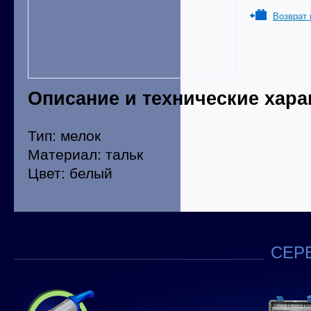
Возврат 
Описание и технические хара
Тип: мелок
Материал: тальк
Цвет: белый
СЕРВ