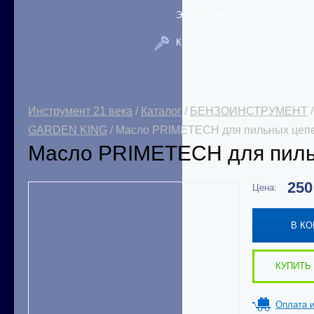
ЭЛЕКТРИКА
КРЕПЕЖ
Инструмент 21 века
/
Каталог
/
БЕНЗОИНСТРУМЕНТ
GARDEN KING
/ Масло PRIMETECH для пильных цепе
Масло PRIMETECH для пиль
25
Цена:
В К
КУПИТЬ 
Оплата и