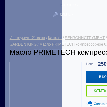
ЭЛЕКТРИКА
КРЕПЕЖ
Инструмент 21 века
/
Каталог
/
БЕНЗОИНСТРУМЕНТ
GARDEN KING
/ Масло PRIMETECH компрессорное 0,
Масло PRIMETECH компрессо
25
Цена:
В К
КУПИТЬ 
Оплата и