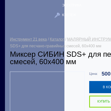
ЭЛЕКТРИКА
КРЕПЕЖ
Инструмент 21 века
/
Каталог
/
МАЛЯРНЫЙ ИНСТРУ
SDS+ для песчано-гравийных смесей, 60х400 мм
Миксер СИБИН SDS+ для пе
смесей, 60х400 мм
50
Цена:
В К
КУПИТЬ 