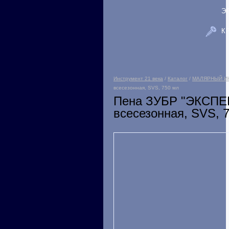
Э
К
Инструмент 21 века
/
Каталог
/
МАЛЯРНЫЙ И
всесезонная, SVS, 750 мл
Пена ЗУБР "ЭКСПЕР
всесезонная, SVS, 