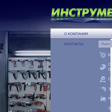
О КОМПАНИИ
КОНТАКТЫ
Б
С
О
С
Э
П
З