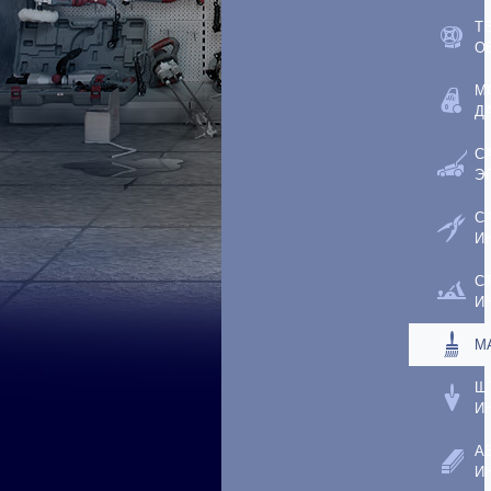
Т
О
М
Д
С
Э
С
И
С
И
М
Ш
И
А
И