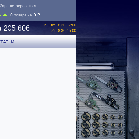
Зарегистрироваться
0
0
P
А
товара на
пн.-пт.:
8:30-17:00
) 205 606
сб.:
8:30-15:00
СТАТЬИ