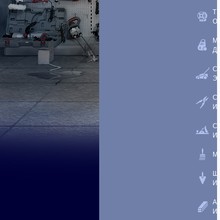
Т
О
М
Д
С
Э
С
И
С
И
М
Ш
И
А
И