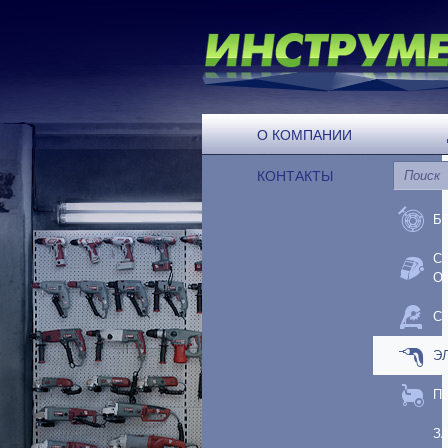
О КОМПАНИИ
КОНТАКТЫ
Б
С
О
С
Э
П
З