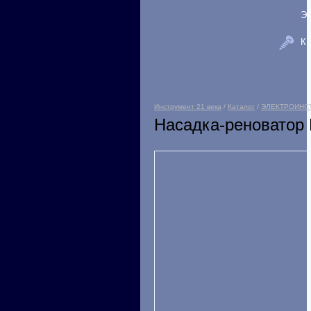
Э
К
Инструмент 21 века
/
Каталог
/
ЭЛЕКТРОИНС
Насадка-реноватор