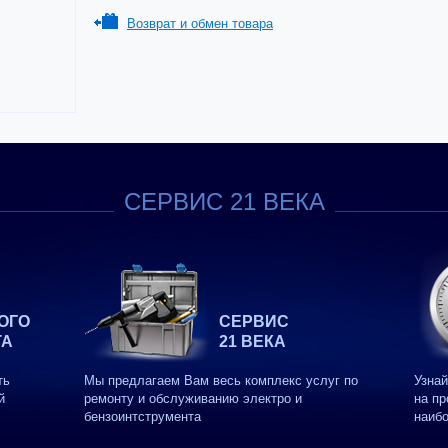
Возврат и обмен товара
СЕРВИС 21 ВЕКА
ОГО
СЕРВИС
ТА
21 ВЕКА
ть
Мы предлагаем Вам весь комплекс услуг по
Узнай
й
ремонту и обслуживанию электро и
на пр
бензоинтструмента
наиб