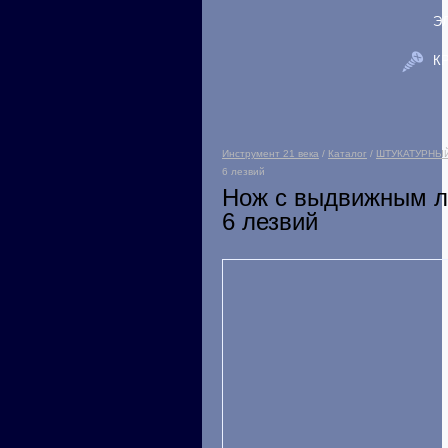
Э
К
Инструмент 21 века
/
Каталог
/
ШТУКАТУРНЫ
6 лезвий
Нож с выдвижным л
6 лезвий