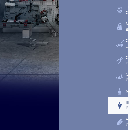
Т
О
М
Д
С
Э
С
И
С
И
М
Ш
И
А
И