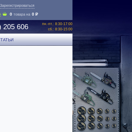
Зарегистрироваться
0
0
P
А
товара на
пн.-пт.:
8:30-17:00
) 205 606
сб.:
8:30-15:00
СТАТЬИ