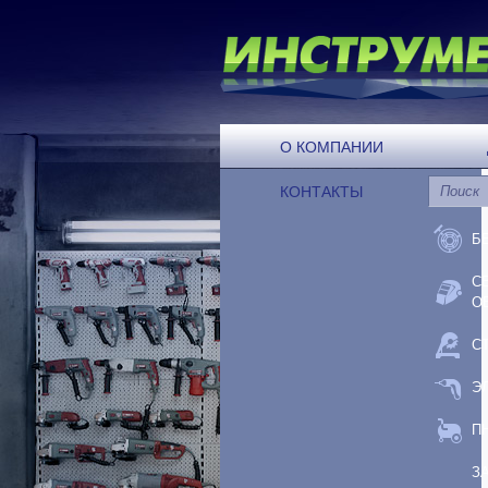
О КОМПАНИИ
КОНТАКТЫ
Б
С
О
С
Э
П
З