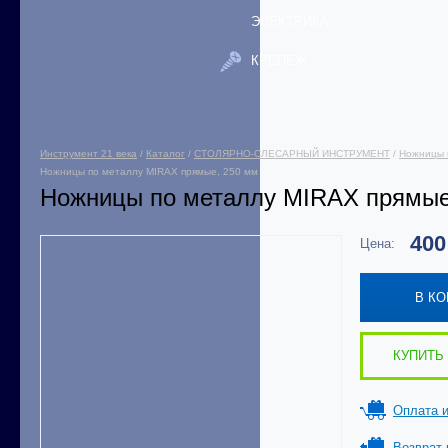
ЭЛЕКТРИКА
КРЕПЕЖ
Инструмент 21 века
/
Каталог
/
СТОЛЯРНО-СЛЕСАРНЫЙ ИНСТРУМЕНТ
/
Ножницы 
Ножницы по металлу MIRAX прямые, 250 мм
Ножницы по металлу MIRAX прямые
40
Цена:
В К
КУПИТЬ 
Оплата и
Возврат 