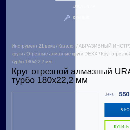
ЭЛЕКТРИКА
КРЕПЕЖ
Инструмент 21 века
/
Каталог
/
АБРАЗИВНЫЙ ИНСТР
круги
/
Отрезные алмазные круги DEXX
/ Круг отрез
турбо 180х22,2 мм
Круг отрезной алмазный 
турбо 180х22,2 мм
55
Цена:
В К
КУПИТЬ 