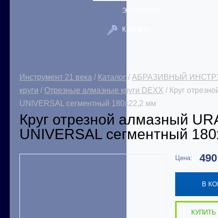
ЭЛЕКТРИКА
КРЕПЕЖ
Инструмент 21 века
/
Каталог
/
АБРАЗИВНЫЙ ИНСТР
круги
/
Отрезные алмазные круги DEXX
/ Круг отрез
UNIVERSAL сегментный 180х22,2 мм
Круг отрезной алмазный U
UNIVERSAL сегментный 180
49
Цена:
В К
КУПИТЬ 