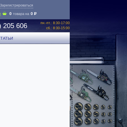
Зарегистрироваться
0
0
P
А
товара на
пн.-пт.:
8:30-17:00
) 205 606
сб.:
8:30-15:00
СТАТЬИ