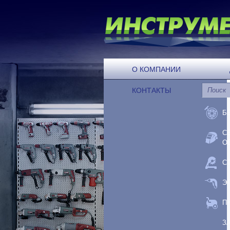
О КОМПАНИИ
КОНТАКТЫ
Б
С
О
С
Э
П
З