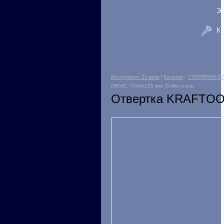
Э
К
Инструмент 21 века
/
Каталог
/
СТОЛЯРНО-С
DRIVE, TX40x125 мм, Cr-Mo сталь
Отвертка KRAFTOOL