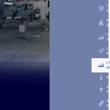
Т
О
М
Д
С
Э
С
И
С
И
М
Ш
И
А
И