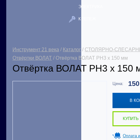
ЭЛЕКТРИКА
КРЕПЕЖ
Инструмент 21 века
/
Каталог
/
СТОЛЯРНО-СЛЕСАРН
Отвёртки ВОЛАТ
/ Отвёртка ВОЛАТ PH3 x 150 мм
Отвёртка ВОЛАТ PH3 x 150 
15
Цена:
В К
КУПИТЬ 
Оплата и