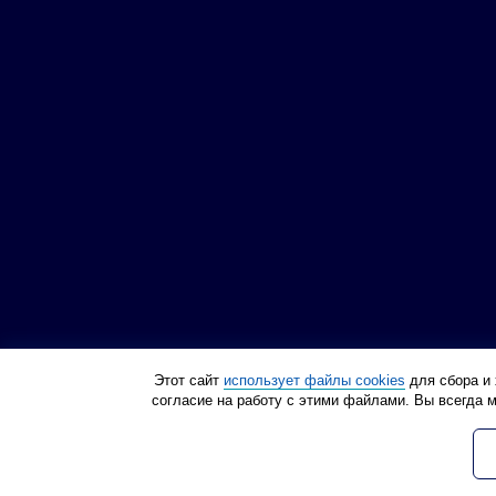
Этот сайт
использует файлы cookies
для сбора и 
согласие на работу с этими файлами. Вы всегда 
Политика конфиденциа
© Инструмент 21 века, 2012
Все права защищены