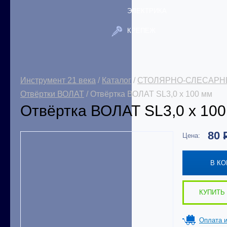
ЭЛЕКТРИКА
КРЕПЕЖ
Инструмент 21 века
/
Каталог
/
СТОЛЯРНО-СЛЕСАРН
Отвёртки ВОЛАТ
/ Отвёртка ВОЛАТ SL3,0 x 100 мм
Отвёртка ВОЛАТ SL3,0 x 10
80
Цена:
В К
КУПИТЬ 
Оплата и