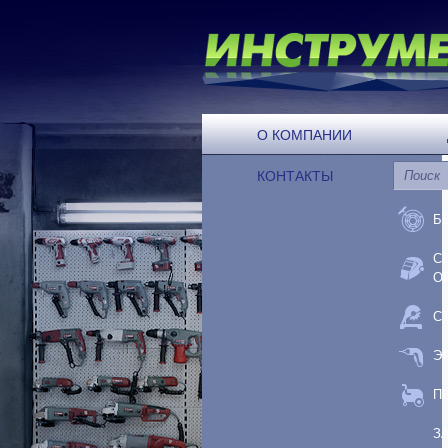
О КОМПАНИИ
КОНТАКТЫ
Б
С
О
С
Э
П
З