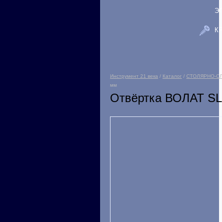
Э
К
Инструмент 21 века
/
Каталог
/
СТОЛЯРНО-С
мм
Отвёртка ВОЛАТ SL