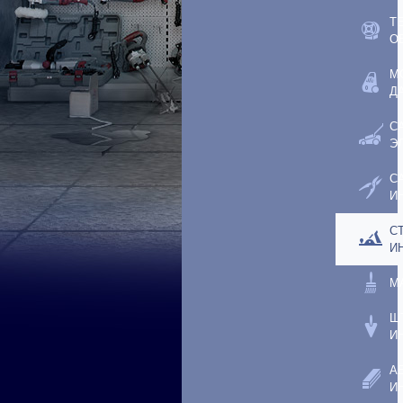
Т
О
М
Д
С
Э
С
И
С
И
М
Ш
И
А
И