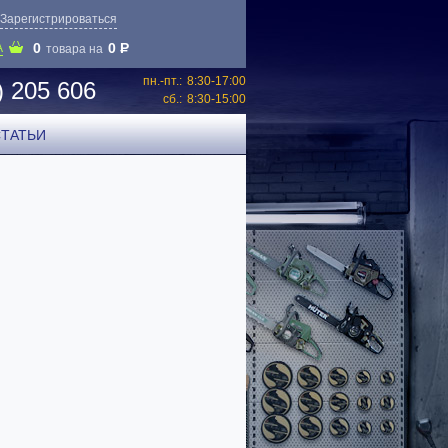
Зарегистрироваться
0
0
P
А
товара на
пн.-пт.:
8:30-17:00
) 205 606
сб.:
8:30-15:00
СТАТЬИ