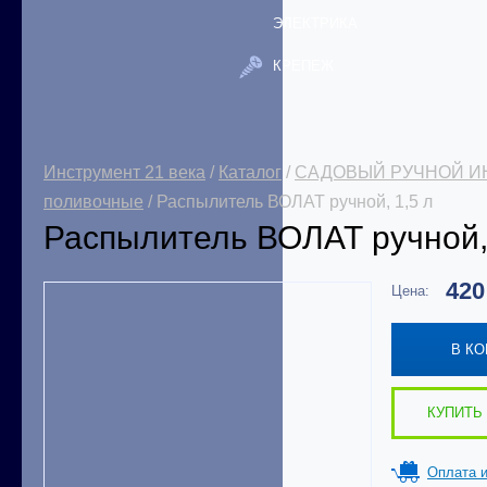
ЭЛЕКТРИКА
КРЕПЕЖ
Инструмент 21 века
/
Каталог
/
САДОВЫЙ РУЧНОЙ И
поливочные
/ Распылитель ВОЛАТ ручной, 1,5 л
Распылитель ВОЛАТ ручной, 
42
Цена:
В К
КУПИТЬ 
Оплата и