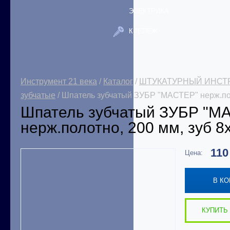
ЭЛЕКТРИКА
КРЕПЕЖ
Инструмент 21 века
/
Каталог
/
ШТУКАТУРНЫЙ ИНСТ
зубчатые
/ Шпатель зубчатый ЗУБР "МАСТЕР" нерж.пол
Шпатель зубчатый ЗУБР "М
нерж.полотно, 200 мм, зуб 8
11
Цена:
В К
КУПИТЬ 