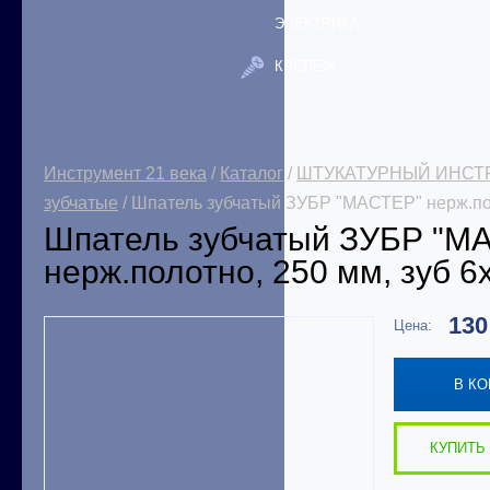
ЭЛЕКТРИКА
КРЕПЕЖ
Инструмент 21 века
/
Каталог
/
ШТУКАТУРНЫЙ ИНСТ
зубчатые
/ Шпатель зубчатый ЗУБР "МАСТЕР" нерж.пол
Шпатель зубчатый ЗУБР "М
нерж.полотно, 250 мм, зуб 6
13
Цена:
В К
КУПИТЬ 