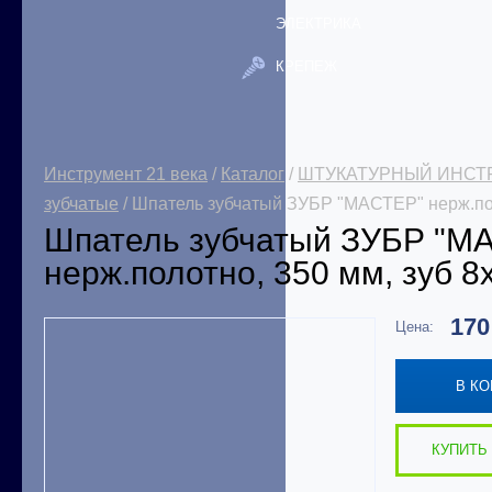
ЭЛЕКТРИКА
КРЕПЕЖ
Инструмент 21 века
/
Каталог
/
ШТУКАТУРНЫЙ ИНСТ
зубчатые
/ Шпатель зубчатый ЗУБР "МАСТЕР" нерж.пол
Шпатель зубчатый ЗУБР "М
нерж.полотно, 350 мм, зуб 8
17
Цена:
В К
КУПИТЬ 