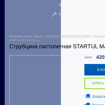
ЭЛЕКТРИКА
КРЕПЕЖ
Инструмент 21 века
/
Каталог
/
СТОЛЯРНО-СЛЕСАРНЫЙ ИНСТРУМЕНТ
/
Струбцин
STARTUL MASTER 150 мм
Струбцина пистолетная STARTUL 
42
Цена:
В К
КУПИТЬ 
Оплата и
Возврат 