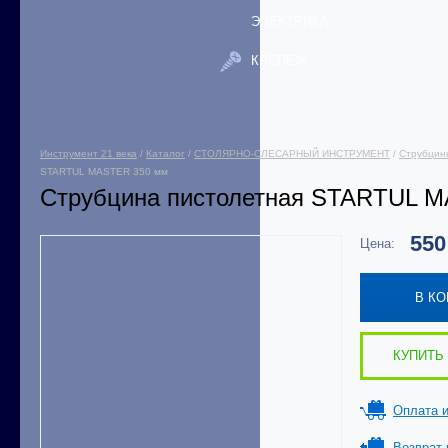
ЭЛЕКТРИКА
КРЕПЕЖ
Инструмент 21 века
/
Каталог
/
СТОЛЯРНО-СЛЕСАРНЫЙ ИНСТРУМЕНТ
/
Струбцин
STARTUL MASTER 350 мм
Струбцина пистолетная STARTUL 
55
Цена:
В К
КУПИТЬ 
Оплата и
Возврат 