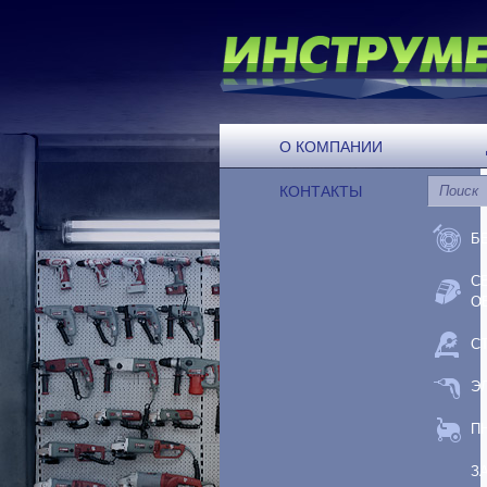
О КОМПАНИИ
КОНТАКТЫ
Б
С
О
С
Э
П
З