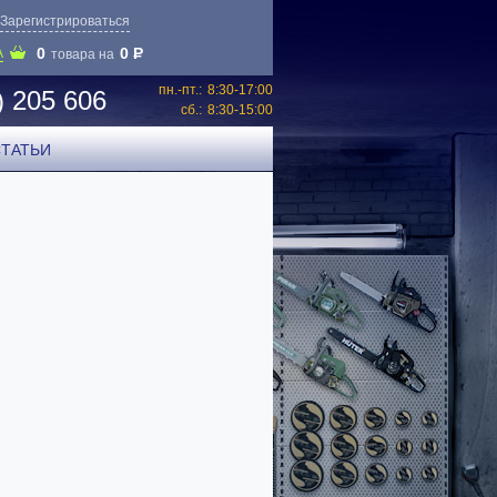
Зарегистрироваться
0
0
P
А
товара на
пн.-пт.:
8:30-17:00
) 205 606
сб.:
8:30-15:00
СТАТЬИ