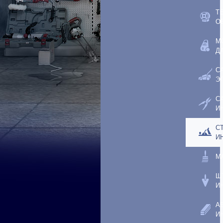
Т
О
М
Д
С
Э
С
И
С
И
М
Ш
И
А
И