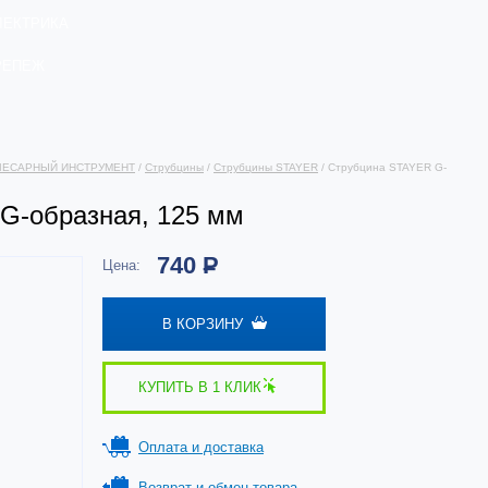
ЛЕКТРИКА
РЕПЕЖ
ЛЕСАРНЫЙ ИНСТРУМЕНТ
/
Струбцины
/
Струбцины STAYER
/ Струбцина STAYER G-
G-образная, 125 мм
740
Р
Цена:
В КОРЗИНУ
КУПИТЬ В 1 КЛИК
Оплата и доставка
Возврат и обмен товара