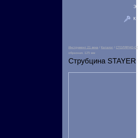
Э
К
Инструмент 21 века
/
Каталог
/
СТОЛЯРНО-С
образная, 125 мм
Струбцина STAYER 