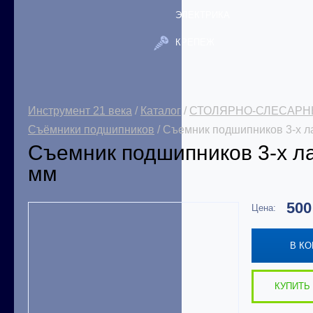
ЭЛЕКТРИКА
КРЕПЕЖ
Инструмент 21 века
/
Каталог
/
СТОЛЯРНО-СЛЕСАРН
Съёмники подшипников
/ Съемник подшипников 3-х л
Съемник подшипников 3-х л
мм
50
Цена:
В К
КУПИТЬ 