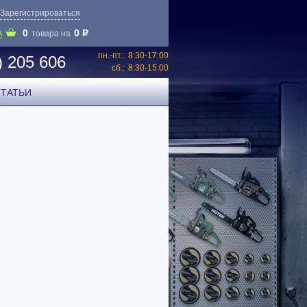
Зарегистрироваться
0
0
P
А
товара на
пн.-пт.:
8:30-17:00
) 205 606
сб.:
8:30-15:00
СТАТЬИ