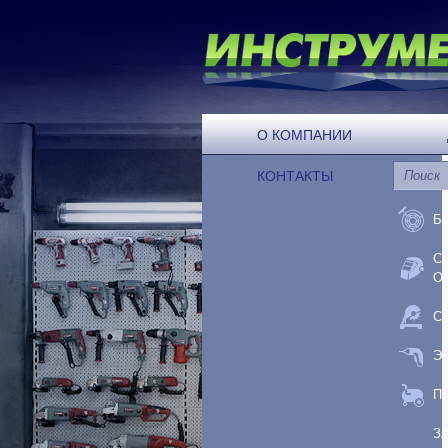
О КОМПАНИИ
КОНТАКТЫ
Б
С
О
С
Э
П
З