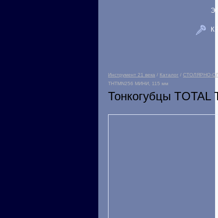
Э
К
Инструмент 21 века
/
Каталог
/
СТОЛЯРНО-С
THTMN256 МИНИ, 115 мм
Тонкогубцы TOTAL