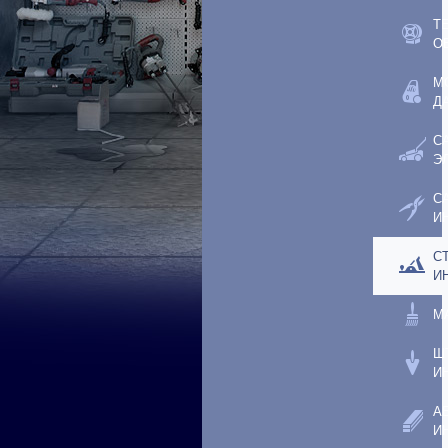
Т
О
М
Д
С
Э
С
И
С
И
М
Ш
И
А
И