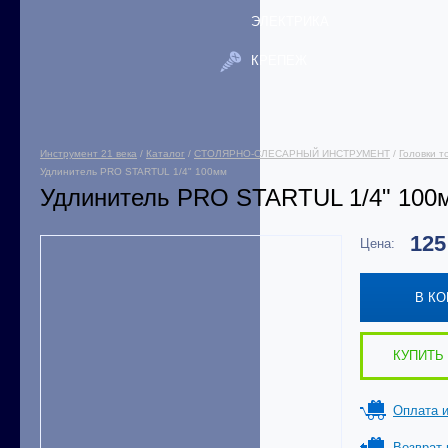
ЭЛЕКТРИКА
КРЕПЕЖ
Инструмент 21 века
/
Каталог
/
СТОЛЯРНО-СЛЕСАРНЫЙ ИНСТРУМЕНТ
/
Головки т
Удлинитель PRO STARTUL 1/4" 100мм
Удлинитель PRO STARTUL 1/4" 100
12
Цена:
В К
КУПИТЬ 
Оплата и
Возврат 