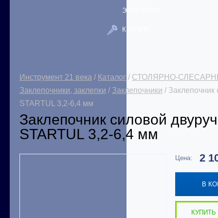
ЭЛЕКТРИКА
КРЕПЕЖ
Инструмент 21 века
/
Каталог
/
СТОЛЯРНО-СЛЕСАРН
Заклепочники, заклепки
/
Заклепочники
/ Заклепочник
STARTUL 3,2-6,4 мм
Заклепочник силовой двур
STARTUL 3,2-6,4 мм
2 1
Цена:
В К
КУПИТЬ 