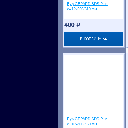
Бур GEPARD SDS-Plus
d=12х550/610 мм
400
P
В КОРЗИНУ
Бур GEPARD SDS-Plus
d=16х400/460 мм