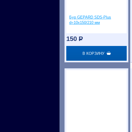
Бур GEPARD SDS-Plus
d=10х150/210 мм
150
P
В КОРЗИНУ