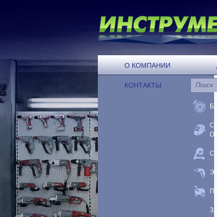
О КОМПАНИИ
КОНТАКТЫ
Б
С
О
С
Э
П
З