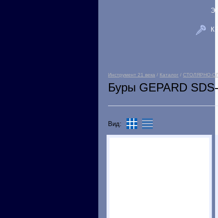
Э
К
Инструмент 21 века
/
Каталог
/
СТОЛЯРНО-С
Буры GEPARD SDS-
Вид: