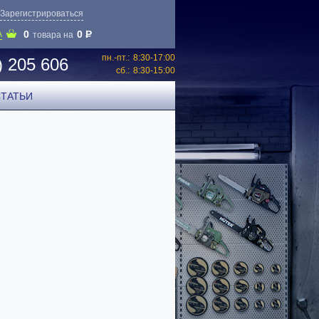
Зарегистрироваться
0
0
P
А
товара на
пн.-пт.:
8:30-17:00
) 205 606
сб.:
8:30-15:00
СТАТЬИ