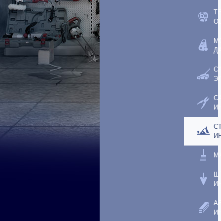
Т
О
М
Д
С
Э
С
И
С
И
М
Ш
И
А
И