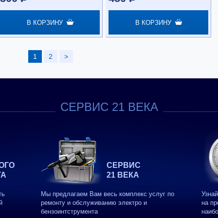
В КОРЗИНУ
В КОРЗИНУ
1
2
>
СЕРВИС 21 ВЕКА
ОГО
СЕРВИС
ТА
21 ВЕКА
ть
Мы предлагаем Вам весь комплекс услуг по
Узнай
й
ремонту и обслуживанию электро и
на пр
бензоинтструмента
наиб