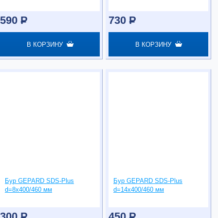
590
P
730
P
В КОРЗИНУ
В КОРЗИНУ
Бур GEPARD SDS-Plus
Бур GEPARD SDS-Plus
d=8х400/460 мм
d=14х400/460 мм
300
P
450
P