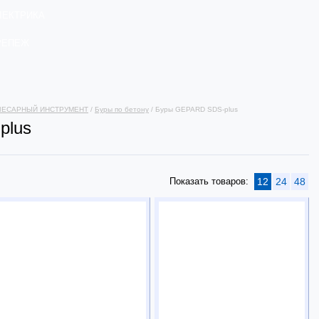
ЛЕКТРИКА
РЕПЕЖ
ЛЕСАРНЫЙ ИНСТРУМЕНТ
/
Буры по бетону
/ Буры GEPARD SDS-plus
plus
Показать товаров:
12
24
48