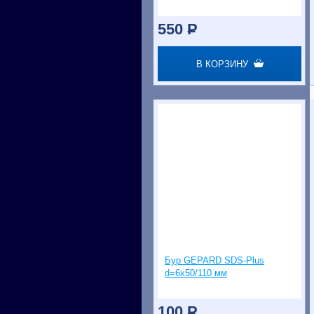
550
P
В КОРЗИНУ
Бур GEPARD SDS-Plus
d=6х50/110 мм
100
P