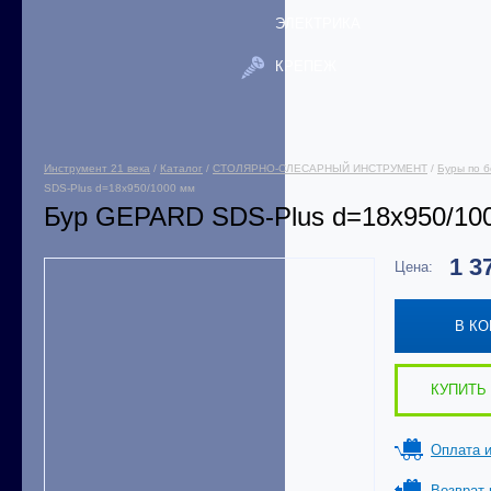
ЭЛЕКТРИКА
КРЕПЕЖ
Инструмент 21 века
/
Каталог
/
СТОЛЯРНО-СЛЕСАРНЫЙ ИНСТРУМЕНТ
/
Буры по б
SDS-Plus d=18х950/1000 мм
Бур GEPARD SDS-Plus d=18х950/10
1 3
Цена:
В К
КУПИТЬ 
Оплата и
Возврат 