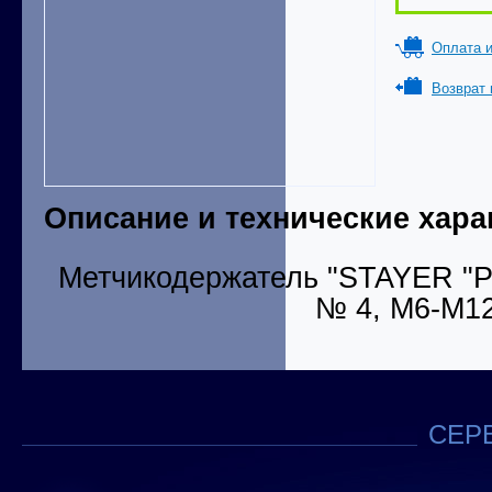
Оплата и
Возврат 
Описание и технические хара
Метчикодержатель "STAYER "
№ 4, М6-М1
СЕРВ