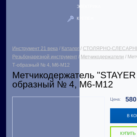
ЭЛЕКТРИКА
КРЕПЕЖ
Инструмент 21 века
/
Каталог
/
СТОЛЯРНО-СЛЕСАРН
Резьбонарезной инструмент
/
Метчикодержатели
/ Мет
Т-образный № 4, М6-М12
Метчикодержатель "STAYER 
образный № 4, М6-М12
58
Цена:
В К
КУПИТЬ 