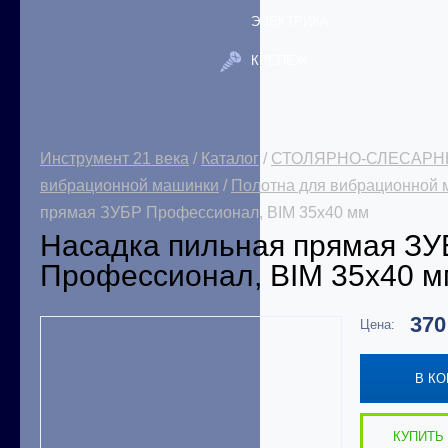
ЭЛЕКТРИКА
КРЕПЕЖ
Инструмент 21 века
/
Каталог
/
СТОЛЯРНО-СЛЕСАРН
вибрационной машинки
/
Полотна для вибрационной
прямая ЗУБР Профессионал, BIM 35x40 мм
Насадка пильная прямая З
Профессионал, BIM 35x40 м
37
Цена:
В К
КУПИТЬ 