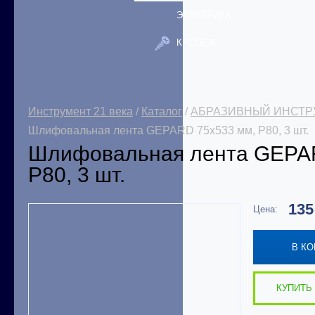
ЭЛЕКТРИКА
КРЕПЕЖ
Инструмент 21 века
/
Каталог
/
АБРАЗИВНЫЙ ИНСТР
Шлифовальная лента GEPARD 75x533 мм, Р80, 3 шт.
Шлифовальная лента GEPAR
Р80, 3 шт.
13
Цена:
В К
КУПИТЬ 